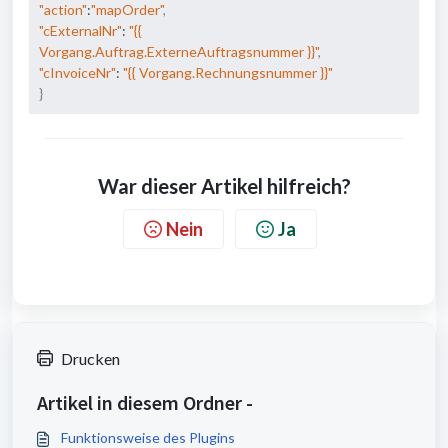
"action"
:
"mapOrder"
,
"cExternalNr"
: 
"{{ 
Vorgang.Auftrag.ExterneAuftragsnummer }}"
,
"cInvoiceNr"
: 
"{{ Vorgang.Rechnungsnummer }}"
}
War dieser Artikel hilfreich?
Nein
Ja
Drucken
Artikel in diesem Ordner -
Funktionsweise des Plugins