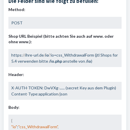
Die Felder sind wie folgt zu befüllen:
Method:
POST
Shop URL Beispiel (bitte achten Sie auch auf www. oder
ohne www.):
https:
//
ihre-url
.
de
/
io
?
io=css_WithdrawalForm (jtl Shops for 
5.4 verwenden bitte
 /io.php
 anstelle von
 /io
)
Header:
X
-
AUTH
-
TOKEN: DwVXg
-
...... (secret Key aus dem Plugin)

Content
-
Type:application
/
json
Body:
{
"io"
:
"css_WithdrawalForm"
,